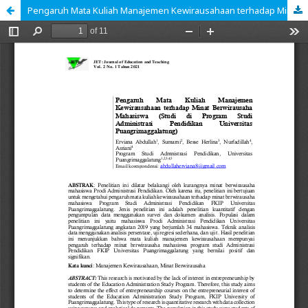
Pengaruh Mata Kuliah Manajemen Kewirausahaan terhadap Minat Berwirausaha Mahasiswa (Studi di Program Studi Administrasi Pendidikan Universitas Puangrimaggalatung)