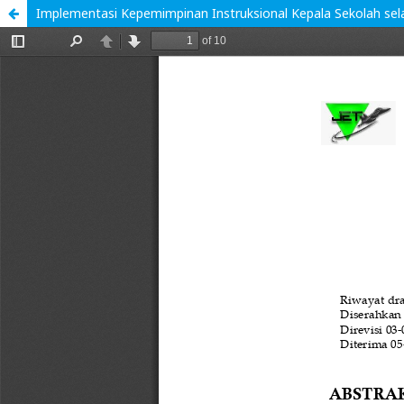
Implementasi Kepemimpinan Instruksional Kepala Sekolah se